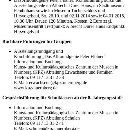
Das Allroundgenie Peter Flötner:
Kombiführung durch die
Ausstellungsteile im Albrecht-Dürer-Haus, im Stadtmuseum
Fembohaus sowie im Museum Tucherschloss und
Hirsvogelsaal,
So, 26.10. und 02.11.2014 sowie 04.01.2015,
10.30 Uhr,
Dauer: 120 Minuten,
Kosten: 2 Euro zzgl.
Museumseintritt Treffpunkt: Albrecht-Dürer-Haus Endpunkt:
Hirsvogelsaal
Buchbare Führungen für Gruppen
Ausstellungsrundgang und
Kombiführung „Das Allroundgenie Peter Flötner“
Information und Buchung:
Kunst- und Kulturpädagogisches Zentrum der Museen in
Nürnberg (KPZ) Abteilung Erwachsene und Familien
Telefon: 09 11 / 13 31-2 38
E-Mail: erwachsene@kpz-nuernberg.de
www.kpz-nuernberg.de
Gesprächsführung für Schulklassen ab der 8. Jahrgangsstufe
Information und Buchung:
Kunst- und Kulturpädagogisches Zentrum der Museen in
Nürnberg (KPZ) Abteilung Schulen
Telefon: 09 11 / 13 31-2 41
E-Mail: schulen@kpz-nuernberg.de