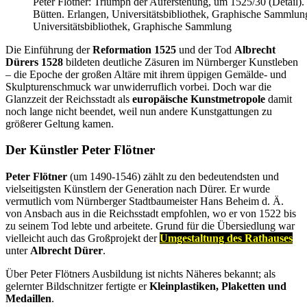
Peter Flötner: Triumph der Auferstehung, um 1525/30 (Detail).
Bütten. Erlangen, Universitätsbibliothek, Graphische Sammlun
Universitätsbibliothek, Graphische Sammlung
Die Einführung der
Reformation 1525
und der Tod
Albrecht
Dürers 1528
bildeten deutliche Zäsuren im Nürnberger Kunstleben
– die Epoche der großen Altäre mit ihrem üppigen Gemälde- und
Skulpturenschmuck war unwiderruflich vorbei. Doch war die
Glanzzeit der Reichsstadt als
europäische Kunstmetropole
damit
noch lange nicht beendet, weil nun andere Kunstgattungen zu
größerer Geltung kamen.
Der Künstler Peter Flötner
Peter Flötner
(um 1490-1546) zählt zu den bedeutendsten und
vielseitigsten Künstlern der Generation nach Dürer. Er wurde
vermutlich vom Nürnberger Stadtbaumeister Hans Beheim d. Ä.
von Ansbach aus in die Reichsstadt empfohlen, wo er von 1522 bis
zu seinem Tod lebte und arbeitete. Grund für die Übersiedlung war
vielleicht auch das Großprojekt der
Umgestaltung des Rathauses
unter
Albrecht Dürer
.
Über Peter Flötners Ausbildung ist nichts Näheres bekannt; als
gelernter Bildschnitzer fertigte er
Kleinplastiken, Plaketten und
Medaillen
.