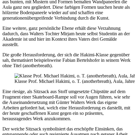
aus bunten, mit Mustern und Formen bemalten Wandpaneelen die
Aula ganz neu gegliedert. Diese farbigen Formen tauchen heute als
hölzerne Bodenpaneele wieder auf und schaffen eine
generationenübergreifende Verbindung durch die Kunst.
Eine weitere, ganz persönliche Ebene erhält diese Verzahnung
dadurch, dass Walters Tochter Mirjam heute selbst Studentin an der
Akademie ist und hier im Kontext ihres Vaters drei Gemälde
ausstellt.
Die große Herausforderung, der sich die Hakimi-Klasse gegenüber
sah, thematisiert beispielsweise Fabian Bertelshofer in seinem Werk
ohne Titel (anotherbreath).
Klasse Prof. Michael Hakimi, o. T. (anotherbreath), Aula, Ja
Eine riesige, als Sitzsack aus Stoff umgesetzte Chipstüte auf dem
Fragment einer Skateboard-Rampe soll vor Augen führen, wie sehr
die Auseinandersetzung mit Günter Walters Werk das eigene
Arbeiten gefordert hat, welch eine Herausforderung es darstellt, mit
der heute geschaffenen Kunst gegen ein so präsentes,
herausragendes Werk anzukommen.
Der weiche Sitzsack symbolisiert das erschöpfte Einsinken, das
entspannende oder auch resignierte Ausatmen nach getaner Arbeit