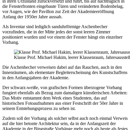
in ihren Urzustand zurückversetzt und führt, bis auf nachträglich in
die Fensterfronten eingebaute Türen und veränderten Bodenbelag,
vor Augen, wie der Pavillon zur Zeit der Akademieeröffnung
Anfang der 1950er Jahre aussah.
Als Inventar sind lediglich sanduhrförmige Aschenbecher
vorzufinden, die in der Mitte jedes der sonst leeren Zimmer
positioniert wurden und vor einem der Fenster hängt ein einzelner
Vorhang.
Klasse Prof. Michael Hakim, leerer Klassenraum, Jahresausst
Die Aschenbecher verweisen dabei auf das Rauchen, auch in den
Innenräumen, als elementare Begleiterscheinung des Kunstschaffens
in den Anfangsjahren der Akademie.
Der schwarz-weiße, von grafischen Formen überzogene Vorhang
fungiert ebenfalls als Bezug zum damaligen künstlerischen Arbeiten:
Das Motiv entstammt dem Werk eines Studenten, das auf
historischen Fotoaufnahmen aus einer Festschrift der 50er Jahre in
seinem Entstehungsprozess zu sehen ist.
Zudem soll der Vorhang als solcher selbst auch noch einmal Verweis
auf die hier betonte Architektur sein, da in der Anfangszeit der
Akademie in der Bingstraße Vorhänge mehr noch als heute als festes