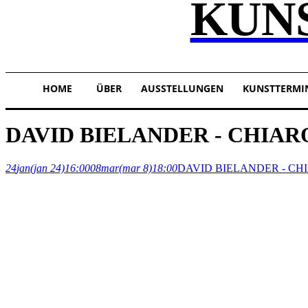
KUN
HOME
ÜBER
AUSSTELLUNGEN
KUNSTTERMI
DAVID BIELANDER - CHIA
24
jan
(jan 24)
16:00
08
mar
(mar 8)
18:00
DAVID BIELANDER - C