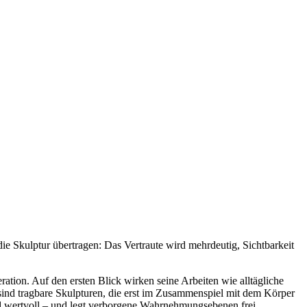
die Skulptur übertragen: Das Vertraute wird mehrdeutig, Sichtbarkeit
tion. Auf den ersten Blick wirken seine Arbeiten wie alltägliche
 sind tragbare Skulpturen, die erst im Zusammenspiel mit dem Körper
 und wertvoll – und legt verborgene Wahrnehmungsebenen frei.