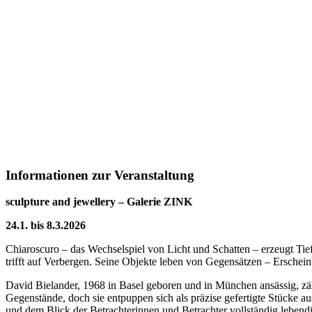
Informationen zur Veranstaltung
sculpture and jewellery – Galerie ZINK
24.1. bis 8.3.2026
Chiaroscuro – das Wechselspiel von Licht und Schatten – erzeugt Tief
trifft auf Verbergen. Seine Objekte leben von Gegensätzen – Erschei
David Bielander, 1968 in Basel geboren und in München ansässig, zäh
Gegenstände, doch sie entpuppen sich als präzise gefertigte Stücke a
und dem Blick der Betrachterinnen und Betrachter vollständig lebendi