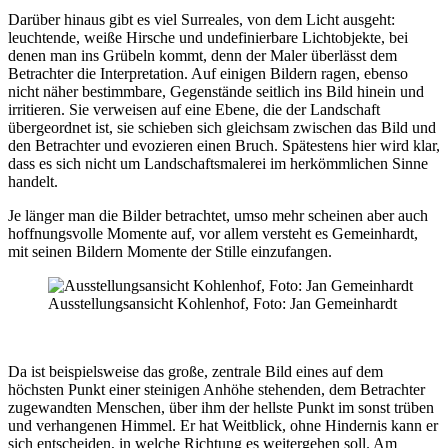
Darüber hinaus gibt es viel Surreales, von dem Licht ausgeht:
leuchtende, weiße Hirsche und undefinierbare Lichtobjekte, bei
denen man ins Grübeln kommt, denn der Maler überlässt dem
Betrachter die Interpretation. Auf einigen Bildern ragen, ebenso
nicht näher bestimmbare, Gegenstände seitlich ins Bild hinein und
irritieren. Sie verweisen auf eine Ebene, die der Landschaft
übergeordnet ist, sie schieben sich gleichsam zwischen das Bild und
den Betrachter und evozieren einen Bruch. Spätestens hier wird klar,
dass es sich nicht um Landschaftsmalerei im herkömmlichen Sinne
handelt.
Je länger man die Bilder betrachtet, umso mehr scheinen aber auch
hoffnungsvolle Momente auf, vor allem versteht es Gemeinhardt,
mit seinen Bildern Momente der Stille einzufangen.
Ausstellungsansicht Kohlenhof, Foto: Jan Gemeinhardt
Da ist beispielsweise das große, zentrale Bild eines auf dem
höchsten Punkt einer steinigen Anhöhe stehenden, dem Betrachter
zugewandten Menschen, über ihm der hellste Punkt im sonst trüben
und verhangenen Himmel. Er hat Weitblick, ohne Hindernis kann er
sich entscheiden, in welche Richtung es weitergehen soll. Am