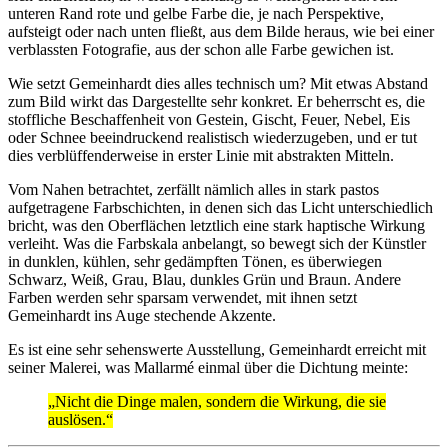
unteren Rand rote und gelbe Farbe die, je nach Perspektive,
aufsteigt oder nach unten fließt, aus dem Bilde heraus, wie bei einer
verblassten Fotografie, aus der schon alle Farbe gewichen ist.
Wie setzt Gemeinhardt dies alles technisch um? Mit etwas Abstand
zum Bild wirkt das Dargestellte sehr konkret. Er beherrscht es, die
stoffliche Beschaffenheit von Gestein, Gischt, Feuer, Nebel, Eis
oder Schnee beeindruckend realistisch wiederzugeben, und er tut
dies verblüffenderweise in erster Linie mit abstrakten Mitteln.
Vom Nahen betrachtet, zerfällt nämlich alles in stark pastos
aufgetragene Farbschichten, in denen sich das Licht unterschiedlich
bricht, was den Oberflächen letztlich eine stark haptische Wirkung
verleiht. Was die Farbskala anbelangt, so bewegt sich der Künstler
in dunklen, kühlen, sehr gedämpften Tönen, es überwiegen
Schwarz, Weiß, Grau, Blau, dunkles Grün und Braun. Andere
Farben werden sehr sparsam verwendet, mit ihnen setzt
Gemeinhardt ins Auge stechende Akzente.
Es ist eine sehr sehenswerte Ausstellung, Gemeinhardt erreicht mit
seiner Malerei, was Mallarmé einmal über die Dichtung meinte:
„Nicht die Dinge malen, sondern die Wirkung, die sie
auslösen.“