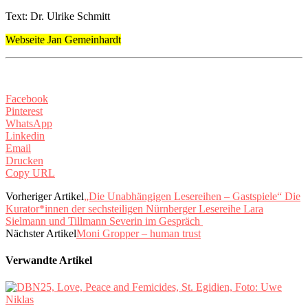
Text: Dr. Ulrike Schmitt
Webseite Jan Gemeinhardt
Facebook
Pinterest
WhatsApp
Linkedin
Email
Drucken
Copy URL
Vorheriger Artikel
„Die Unabhängigen Lesereihen – Gastspiele“ Die
Kurator*innen der sechsteiligen Nürnberger Lesereihe Lara
Sielmann und Tillmann Severin im Gespräch
Nächster Artikel
Moni Gropper – human trust
Verwandte Artikel