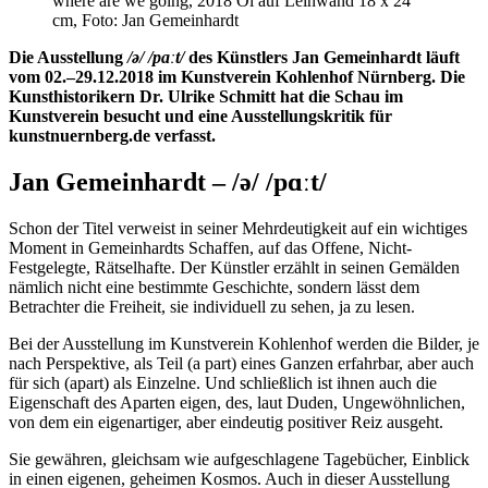
where are we going, 2018 Öl auf Leinwand 18 x 24
cm, Foto: Jan Gemeinhardt
Die Ausstellung
/ə/ /pɑːt/
des Künstlers Jan Gemeinhardt läuft
vom 02.–29.12.2018 im Kunstverein Kohlenhof Nürnberg.
Die
Kunsthistorikern Dr. Ulrike Schmitt hat die Schau im
Kunstverein besucht und eine Ausstellungskritik für
kunstnuernberg.de verfasst.
Jan Gemeinhardt – /ə/ /pɑːt/
Schon der Titel verweist in seiner Mehrdeutigkeit auf ein wichtiges
Moment in Gemeinhardts Schaffen, auf das Offene, Nicht-
Festgelegte, Rätselhafte. Der Künstler erzählt in seinen Gemälden
nämlich nicht eine bestimmte Geschichte, sondern lässt dem
Betrachter die Freiheit, sie individuell zu sehen, ja zu lesen.
Bei der Ausstellung im Kunstverein Kohlenhof werden die Bilder, je
nach Perspektive, als Teil (a part) eines Ganzen erfahrbar, aber auch
für sich (apart) als Einzelne. Und schließlich ist ihnen auch die
Eigenschaft des Aparten eigen, des, laut Duden, Ungewöhnlichen,
von dem ein eigenartiger, aber eindeutig positiver Reiz ausgeht.
Sie gewähren, gleichsam wie aufgeschlagene Tagebücher, Einblick
in einen eigenen, geheimen Kosmos. Auch in dieser Ausstellung