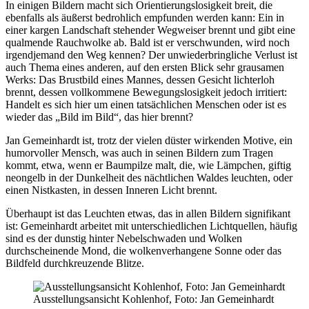
In einigen Bildern macht sich Orientierungslosigkeit breit, die
ebenfalls als äußerst bedrohlich empfunden werden kann: Ein in
einer kargen Landschaft stehender Wegweiser brennt und gibt eine
qualmende Rauchwolke ab. Bald ist er verschwunden, wird noch
irgendjemand den Weg kennen? Der unwiederbringliche Verlust ist
auch Thema eines anderen, auf den ersten Blick sehr grausamen
Werks: Das Brustbild eines Mannes, dessen Gesicht lichterloh
brennt, dessen vollkommene Bewegungslosigkeit jedoch irritiert:
Handelt es sich hier um einen tatsächlichen Menschen oder ist es
wieder das „Bild im Bild“, das hier brennt?
Jan Gemeinhardt ist, trotz der vielen düster wirkenden Motive, ein
humorvoller Mensch, was auch in seinen Bildern zum Tragen
kommt, etwa, wenn er Baumpilze malt, die, wie Lämpchen, giftig
neongelb in der Dunkelheit des nächtlichen Waldes leuchten, oder
einen Nistkasten, in dessen Inneren Licht brennt.
Überhaupt ist das Leuchten etwas, das in allen Bildern signifikant
ist: Gemeinhardt arbeitet mit unterschiedlichen Lichtquellen, häufig
sind es der dunstig hinter Nebelschwaden und Wolken
durchscheinende Mond, die wolkenverhangene Sonne oder das
Bildfeld durchkreuzende Blitze.
Ausstellungsansicht Kohlenhof, Foto: Jan Gemeinhardt