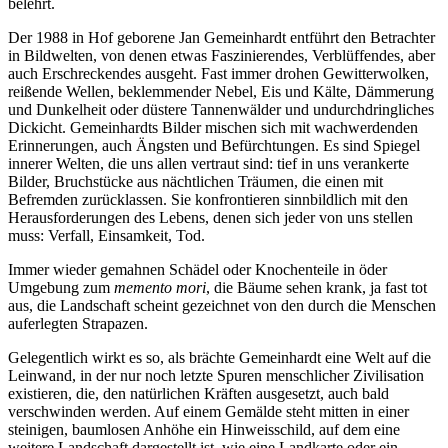
belehrt.
Der 1988 in Hof geborene Jan Gemeinhardt entführt den Betrachter
in Bildwelten, von denen etwas Faszinierendes, Verblüffendes, aber
auch Erschreckendes ausgeht. Fast immer drohen Gewitterwolken,
reißende Wellen, beklemmender Nebel, Eis und Kälte, Dämmerung
und Dunkelheit oder düstere Tannenwälder und undurchdringliches
Dickicht. Gemeinhardts Bilder mischen sich mit wachwerdenden
Erinnerungen, auch Ängsten und Befürchtungen. Es sind Spiegel
innerer Welten, die uns allen vertraut sind: tief in uns verankerte
Bilder, Bruchstücke aus nächtlichen Träumen, die einen mit
Befremden zurücklassen. Sie konfrontieren sinnbildlich mit den
Herausforderungen des Lebens, denen sich jeder von uns stellen
muss: Verfall, Einsamkeit, Tod.
Immer wieder gemahnen Schädel oder Knochenteile in öder
Umgebung zum
memento mori
, die Bäume sehen krank, ja fast tot
aus, die Landschaft scheint gezeichnet von den durch die Menschen
auferlegten Strapazen.
Gelegentlich wirkt es so, als brächte Gemeinhardt eine Welt auf die
Leinwand, in der nur noch letzte Spuren menschlicher Zivilisation
existieren, die, den natürlichen Kräften ausgesetzt, auch bald
verschwinden werden. Auf einem Gemälde steht mitten in einer
steinigen, baumlosen Anhöhe ein Hinweisschild, auf dem eine
weitere Landschaft dargestellt ist, wie eine Landkarte oder ein