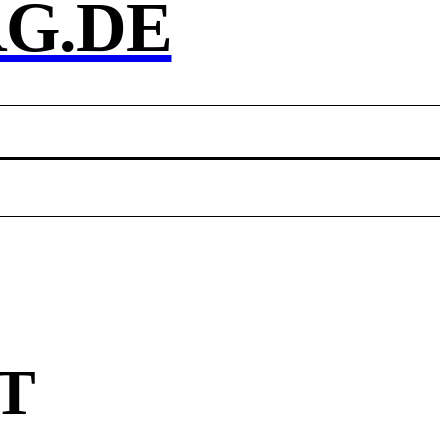
G.DE
RT