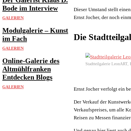
Bode im Interview
Dieser Umstand stellt eine
Ernst Jocher, der noch einm
GALERIEN
Modulgalerie – Kunst
Die Stadtteilga
im Fach
GALERIEN
Online-Galerie des
Stadtteilgalerie LeonART, 
Altmühlfranken
Entdecken Blogs
GALERIEN
Ernst Jocher verfolgt ein b
Der Verkauf der Kunstwerke
Verkaufspreises, um alle Ko
Reisen zu Messen finanzier
Und genau hier liegt auch d