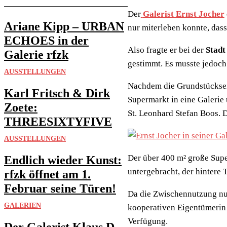
Der
Galerist Ernst Jocher
Ariane Kipp – URBAN
nur miterleben konnte, dass 
ECHOES in der
Also fragte er bei der
Stadt
Galerie rfzk
gestimmt. Es musste jedoch
AUSSTELLUNGEN
Nachdem die Grundstückseig
Karl Fritsch & Dirk
Supermarkt in eine Galerie
Zoete:
St. Leonhard Stefan Boos. D
THREESIXTYFIVE
AUSSTELLUNGEN
Der über 400 m² große Supe
Endlich wieder Kunst:
untergebracht, der hintere 
rfzk öffnet am 1.
Februar seine Türen!
Da die Zwischennutzung nur
GALERIEN
kooperativen Eigentümerin 
Verfügung.
Der Galerist Klaus D.