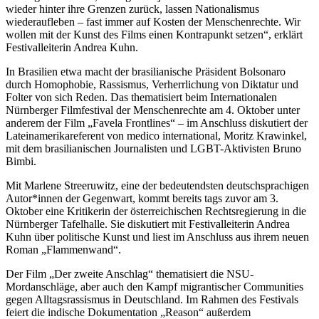
wieder hinter ihre Grenzen zurück, lassen Nationalismus
wiederaufleben – fast immer auf Kosten der Menschenrechte. Wir
wollen mit der Kunst des Films einen Kontrapunkt setzen“, erklärt
Festivalleiterin Andrea Kuhn.
In Brasilien etwa macht der brasilianische Präsident Bolsonaro
durch Homophobie, Rassismus, Verherrlichung von Diktatur und
Folter von sich Reden. Das thematisiert beim Internationalen
Nürnberger Filmfestival der Menschenrechte am 4. Oktober unter
anderem der Film „Favela Frontlines“ – im Anschluss diskutiert der
Lateinamerikareferent von medico international, Moritz Krawinkel,
mit dem brasilianischen Journalisten und LGBT-Aktivisten Bruno
Bimbi.
Mit Marlene Streeruwitz, eine der bedeutendsten deutschsprachigen
Autor*innen der Gegenwart, kommt bereits tags zuvor am 3.
Oktober eine Kritikerin der österreichischen Rechtsregierung in die
Nürnberger Tafelhalle. Sie diskutiert mit Festivalleiterin Andrea
Kuhn über politische Kunst und liest im Anschluss aus ihrem neuen
Roman „Flammenwand“.
Der Film „Der zweite Anschlag“ thematisiert die NSU-
Mordanschläge, aber auch den Kampf migrantischer Communities
gegen Alltagsrassismus in Deutschland. Im Rahmen des Festivals
feiert die indische Dokumentation „Reason“ außerdem