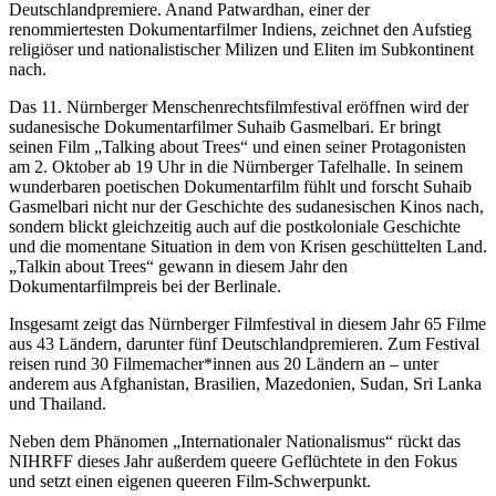
Deutschlandpremiere. Anand Patwardhan, einer der
renommiertesten Dokumentarfilmer Indiens, zeichnet den Aufstieg
religiöser und nationalistischer Milizen und Eliten im Subkontinent
nach.
Das 11. Nürnberger Menschenrechtsfilmfestival eröffnen wird der
sudanesische Dokumentarfilmer Suhaib Gasmelbari. Er bringt
seinen Film „Talking about Trees“ und einen seiner Protagonisten
am 2. Oktober ab 19 Uhr in die Nürnberger Tafelhalle. In seinem
wunderbaren poetischen Dokumentarfilm fühlt und forscht Suhaib
Gasmelbari nicht nur der Geschichte des sudanesischen Kinos nach,
sondern blickt gleichzeitig auch auf die postkoloniale Geschichte
und die momentane Situation in dem von Krisen geschüttelten Land.
„Talkin about Trees“ gewann in diesem Jahr den
Dokumentarfilmpreis bei der Berlinale.
Insgesamt zeigt das Nürnberger Filmfestival in diesem Jahr 65 Filme
aus 43 Ländern, darunter fünf Deutschlandpremieren. Zum Festival
reisen rund 30 Filmemacher*innen aus 20 Ländern an – unter
anderem aus Afghanistan, Brasilien, Mazedonien, Sudan, Sri Lanka
und Thailand.
Neben dem Phänomen „Internationaler Nationalismus“ rückt das
NIHRFF dieses Jahr außerdem queere Geflüchtete in den Fokus
und setzt einen eigenen queeren Film-Schwerpunkt.