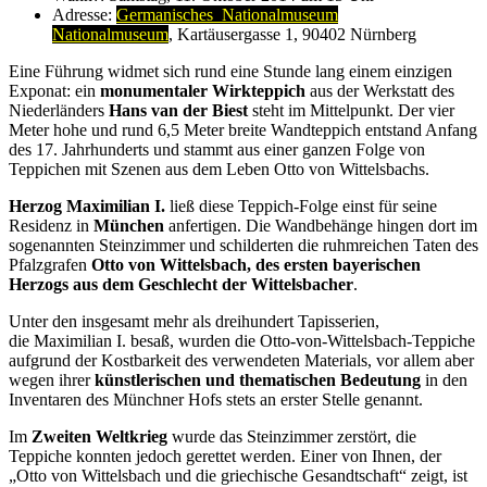
Adresse:
Germanisches Nationalmuseum
Nationalmuseum
, Kartäusergasse 1, 90402 Nürnberg
Eine Führung widmet sich rund eine Stunde lang einem einzigen
Exponat: ein
monumentaler Wirkteppich
aus der Werkstatt des
Niederländers
Hans van der Biest
steht im Mittelpunkt. Der vier
Meter hohe und rund 6,5 Meter breite Wandteppich entstand Anfang
des 17. Jahrhunderts und stammt aus einer ganzen Folge von
Teppichen mit Szenen aus dem Leben Otto von Wittelsbachs.
Herzog Maximilian I.
ließ diese Teppich-Folge einst für seine
Residenz in
München
anfertigen. Die Wandbehänge hingen dort im
sogenannten Steinzimmer und schilderten die ruhmreichen Taten des
Pfalzgrafen
Otto von Wittelsbach, des ersten bayerischen
Herzogs aus dem Geschlecht der Wittelsbacher
.
Unter den insgesamt mehr als dreihundert Tapisserien,
die Maximilian I. besaß, wurden die Otto-von-Wittelsbach-Teppiche
aufgrund der Kostbarkeit des verwendeten Materials, vor allem aber
wegen ihrer
künstlerischen und thematischen Bedeutung
in den
Inventaren des Münchner Hofs stets an erster Stelle genannt.
Im
Zweiten Weltkrieg
wurde das Steinzimmer zerstört, die
Teppiche konnten jedoch gerettet werden. Einer von Ihnen, der
„Otto von Wittelsbach und die griechische Gesandtschaft“ zeigt, ist